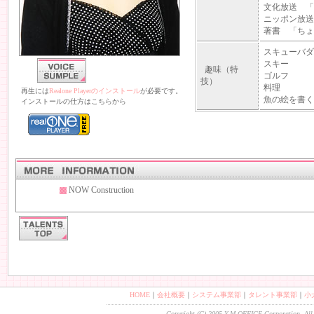
文化放送 「
ニッポン放送
著書 「ちょ
スキューバダ
スキー
趣味（特
ゴルフ
技）
料理
再生には
Realone Playerのインストール
が必要です。
魚の絵を書く
インストールの仕方はこちらから
NOW Construction
HOME
｜
会社概要
｜
システム事業部
｜
タレント事業部
｜
小
Copyright (C) 2005 Y.M.OFFICE Corporation. All 