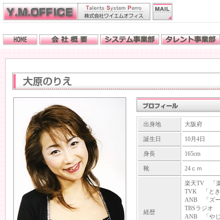
出身地
大阪府
誕生日
10月4日
身長
165cm
靴
24ｃｍ
楽天TV 「
TVK 「と
ANB 「ズ
TBSラジオ
経歴
ANB 「や