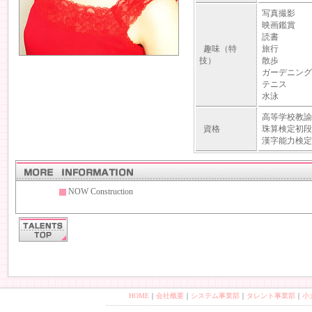
写真撮影
映画鑑賞
読書
趣味（特
旅行
技）
散歩
ガーデニング
テニス
水泳
高等学校教諭
資格
珠算検定初段
漢字能力検定
NOW Construction
HOME
｜
会社概要
｜
システム事業部
｜
タレント事業部
｜
小