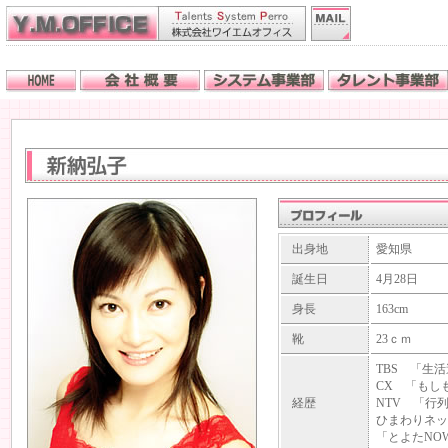
出身地
愛知県
誕生日
4月28日
身長
163cm
靴
23ｃｍ
TBS 「生
CX 「もし
経歴
NTV 「行
ひまわりネッ
「とよたNO