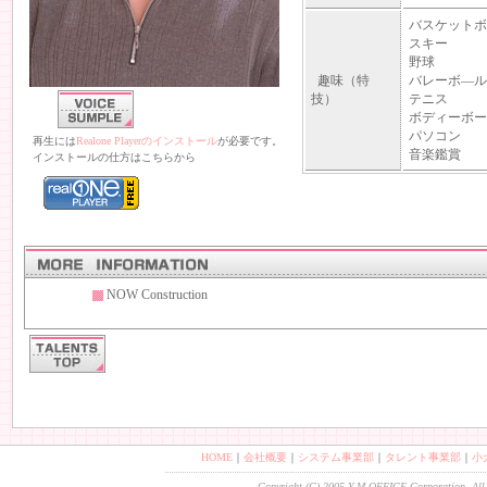
バスケットボ
スキー
野球
趣味（特
バレーボ―ル
技）
テニス
ボディーボー
パソコン
再生には
Realone Playerのインストール
が必要です。
音楽鑑賞
インストールの仕方はこちらから
NOW Construction
HOME
｜
会社概要
｜
システム事業部
｜
タレント事業部
｜
小
Copyright (C) 2005 Y.M.OFFICE Corporation. All 