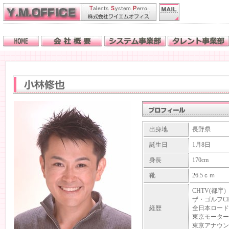
出身地
長野県
誕生日
1月8日
身長
170cm
靴
26.5ｃｍ
CHTV(都
ザ・ゴルフC
経歴
全日本ロード
東京モーター
東京アナウン